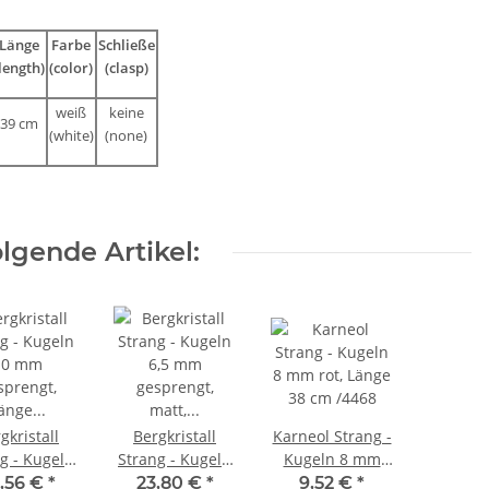
Länge
Farbe
Schließe
length)
(color)
(clasp)
weiß
keine
39 cm
(white)
(none)
lgende Artikel:
gkristall
Bergkristall
Karneol Strang -
g - Kugeln
Strang - Kugeln
Kugeln 8 mm
10 mm
6,5 mm
rot, Länge 38 cm
,56 €
*
23,80 €
*
9,52 €
*