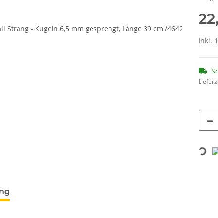
22
inkl. 
So
Lieferz
Loading...
terkarten anzeigen
ung