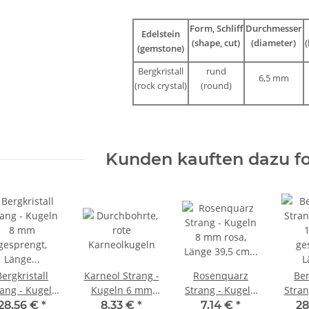
Form, Schliff
Durchmesser
Edelstein
(shape, cut)
(diameter)
(
(gemstone)
Bergkristall
rund
6,5 mm
(rock crystal)
(round)
Kunden kauften dazu fo
Bergkristall
Karneol Strang -
Rosenquarz
Ber
rang - Kugeln
Kugeln 6 mm
Strang - Kugeln
Stran
8 mm
rot, Länge 37 cm
8 mm rosa,
28,56 €
*
8,33 €
*
7,14 €
*
28