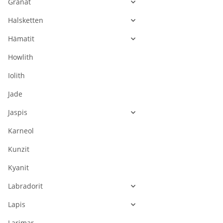
Granat
Halsketten
Hämatit
Howlith
Iolith
Jade
Jaspis
Karneol
Kunzit
Kyanit
Labradorit
Lapis
Larimar