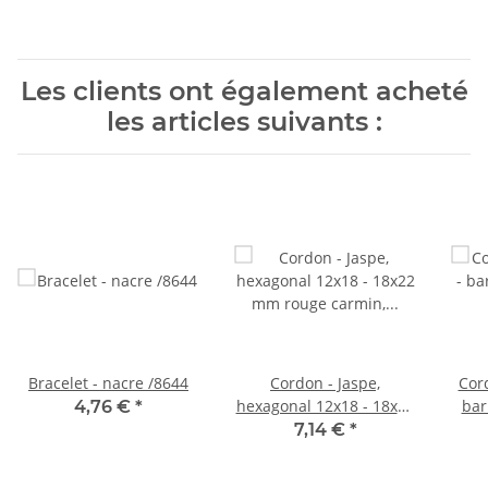
Les clients ont également acheté
les articles suivants :
Bracelet - nacre /8644
Cordon - Jaspe,
Cor
hexagonal 12x18 - 18x22
bar
4,76 €
*
mm rouge carmin,
cham
7,14 €
*
longueur 39 cm /4291