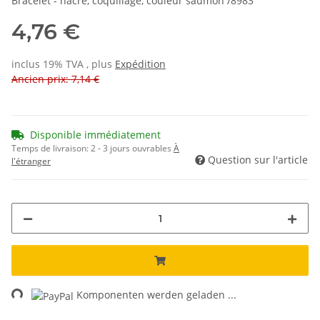
Bracelet - nacre, coquillage, couleur saumon /8983
4,76 €
inclus 19% TVA , plus
Expédition
Ancien prix: 7,14 €
Disponible immédiatement
Temps de livraison:
2 - 3 jours ouvrables
À
Question sur l'article
l'étranger
ing...
Komponenten werden geladen ...