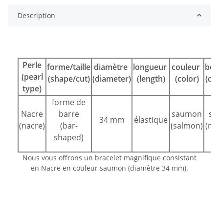
Description
Perle
forme/taille
diamètre
longueur
couleur
bou
(pearl
(shape/cut)
(diameter)
(length)
(color)
(cla
type)
forme de
Nacre
barre
saumon
sa
34 mm
élastique
(nacre)
(bar-
(salmon)
(no
shaped)
Nous vous offrons un bracelet magnifique consistant
en Nacre en couleur saumon (diamètre 34 mm).