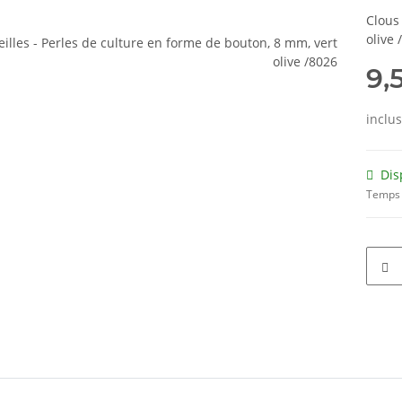
Clous 
olive 
9,
inclu
Dis
Temps 
ils.showMoreTabs#