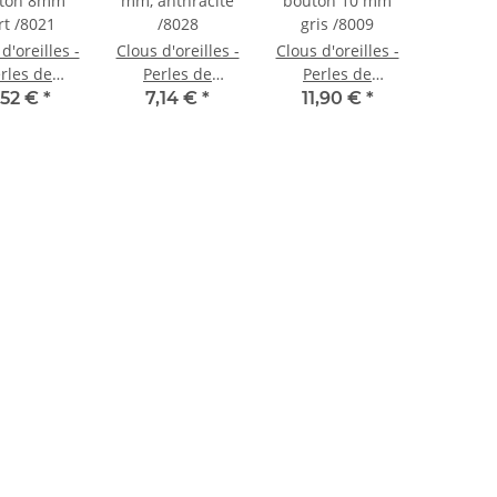
d'oreilles -
Clous d'oreilles -
Clous d'oreilles -
rles de
Perles de
Perles de
re, bouton
culture, 8 mm,
culture, bouton
,52 €
*
7,14 €
*
11,90 €
*
vert /8021
anthracite /8028
10 mm gris
/8009