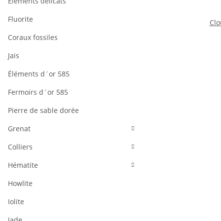
Éléments délicats
Fluorite
Clo
Coraux fossiles
Jais
bo
Éléments d´or 585
Fermoirs d´or 585
Pierre de sable dorée
Grenat
Colliers
Hématite
Howlite
Iolite
Jade