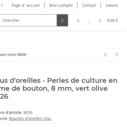
Page d´accueil
Mon compte
Contact
Salons
0,00 €
vert olive /8026
us d'oreilles - Perles de culture en
me de bouton, 8 mm, vert olive
026
o d'article:
8026
orie:
Boucles d'oreilles clou