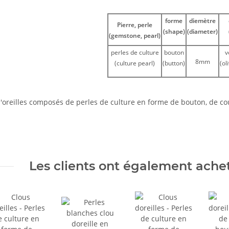
forme
diemètre
Pierre, perle
(shape)
(diameter)
(gemstone, pearl)
perles de culture
bouton
v
8mm
(culture pearl)
(button)
(ol
'oreilles composés de perles de culture en forme de bouton, de cou
Les clients ont également acheté