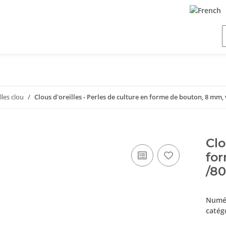
lles clou
Clous d'oreilles - Perles de culture en forme de bouton, 8 mm, 
Clo
for
/8
Numér
catég