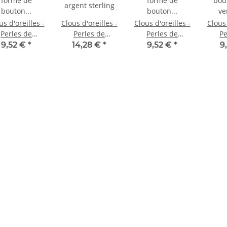
us d'oreilles -
Clous d'oreilles -
Clous d'oreilles -
Clous 
Perles de
Perles de
Perles de
Pe
culture en
culture, bouton
culture en
cultu
9,52 €
*
14,28 €
*
9,52 €
*
9
forme de
10mm blanc
forme de
8mm 
uton 6x7mm
/8012
bouton 8mm
rose /8023
jaune d'or /8026