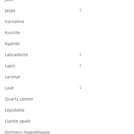
Jaspe
Cornaline
Kunzite
Kyanite
Labradorite
Lapis
Larimar
Lave
Quartz Lemon
Lépidolite
Llanite opale
Fermoirs magnétiques