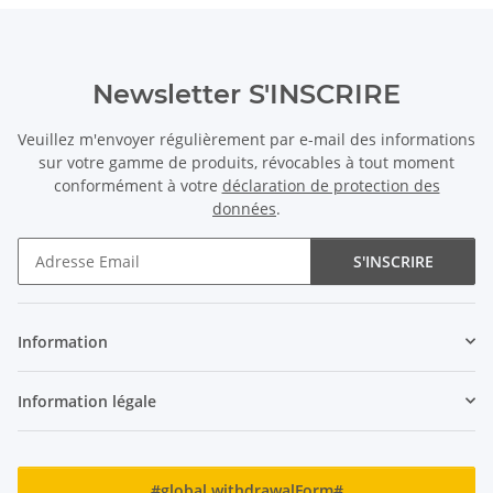
Newsletter S'INSCRIRE
Veuillez m'envoyer régulièrement par e-mail des informations
Cordon - Pierre de lune,
Cordon - Cristal de roche,
sur votre gamme de produits, révocables à tout moment
boules 7,5 mm blanc,
boules 12 mm craquelées,
conformément à votre
déclaration de protection des
longueur 39 cm /4486
longueur 40 cm /4643
24,99 €
*
33,32 €
*
données
.
S'INSCRIRE
Newsletter S'INSCRIRE
Information
Information légale
Bracelet - perles de
Cordon d´aigue-marine -
coquillage, 14mm, blanc
boules 10 mm violet,
#global.withdrawalForm#