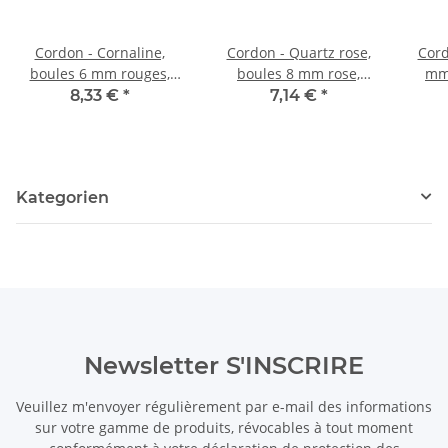
Cordon - Cornaline,
Cordon - Quartz rose,
Cord
boules 6 mm rouges,
boules 8 mm rose,
mm 
longueur 37 cm /4467
longueur 39,5 cm /1731
8,33 €
*
7,14 €
*
Kategorien
Newsletter S'INSCRIRE
Veuillez m'envoyer régulièrement par e-mail des informations
sur votre gamme de produits, révocables à tout moment