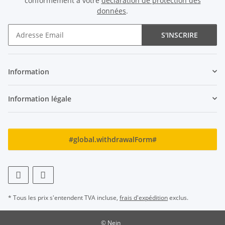
conformément à votre
déclaration de protection des
données
.
S'INSCRIRE
Newsletter S'INSCRIRE
Information
Information légale
#global.withdrawalForm#
* Tous les prix s'entendent TVA incluse,
frais d'expédition
exclus.
© Nein