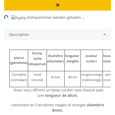
ng...
Komponenten werden geladen ...
Description
forme,
diamètre
longueur
couleur
boucle
pierre
taille
(diameter)
(length)
(color)
(clasp)
(gemstone)
(shape/cut)
Cornaline
rond
rouge/orange
sans
8 mm
40 cm
(cornelian)
(round)
(red/orange)
(none)
Nous vous offrons un beau cordon sans boucle avec
une
longueur de 40cm,
consistant en Cornalines rouges et oranges
(diamètre
8mm)
.