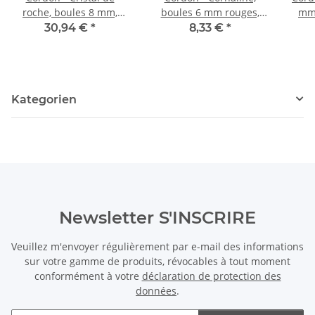
roche, boules 8 mm,
boules 6 mm rouges,
mm,
longueur 39,5 cm /4657
longueur 37 cm /4467
30,94 €
*
8,33 €
*
Kategorien
Newsletter S'INSCRIRE
Veuillez m'envoyer régulièrement par e-mail des informations
sur votre gamme de produits, révocables à tout moment
conformément à votre
déclaration de protection des
données
.