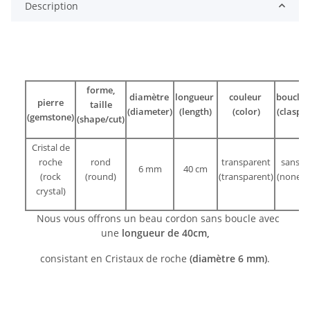
Description
forme,
diamètre
longueur
couleur
boucle
pierre
taille
(diameter)
(length)
(color)
(clasp)
(gemstone)
(shape/cut)
Cristal de
roche
rond
transparent
sans
6 mm
40 cm
(rock
(round)
(transparent)
(none)
crystal)
Nous vous offrons un beau cordon sans boucle avec
une
longueur de 40cm,
consistant en Cristaux de roche
(diamètre 6 mm)
.