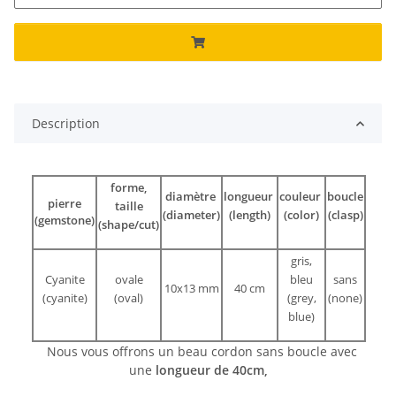
Description
forme,
diamètre
longueur
couleur
boucle
pierre
taille
(diameter)
(length)
(color)
(clasp)
(gemstone)
(shape/cut)
gris,
Cyanite
ovale
bleu
sans
10x13 mm
40 cm
(cyanite)
(oval)
(grey,
(none)
blue)
Nous vous offrons un beau cordon sans boucle avec
une
longueur de 40cm,