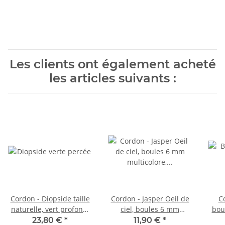
Les clients ont également acheté
les articles suivants :
Cordon - Diopside taille
Cordon - Jasper Oeil de
C
naturelle, vert profond,
ciel, boules 6 mm
bou
longueur 36,5 cm /1584
multicolore, longueur 38
an
23,80 €
*
11,90 €
*