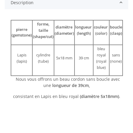
Description
forme,
diamètre
longueur
couleur
boucle
pierre
taille
(diameter)
(length)
(color)
(clasp)
(gemstone)
(shape/cut)
bleu
Lapis
cylindre
royal
sans
5x18 mm
39 cm
(lapis)
(tube)
(royal
(none)
blue)
Nous vous offrons un beau cordon sans boucle avec
une
longueur de 39cm,
consistant en Lapis en bleu royal
(diamètre 5x18mm)
.