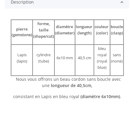
Description
forme,
diamètre
longueur
couleur
boucle
pierre
taille
(diameter)
(length)
(color)
(clasp)
(gemstone)
(shape/cut)
bleu
Lapis
cylindre
royal
sans
6x10 mm
40,5 cm
(lapis)
(tube)
(royal
(none)
blue)
Nous vous offrons un beau cordon sans boucle avec
une
longueur de 40,5cm,
consistant en Lapis en bleu royal
(diamètre 6x10mm)
.