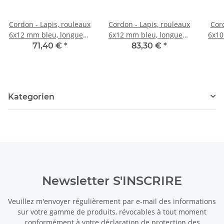
Cordon - Lapis, rouleaux
Cordon - Lapis, rouleaux
Cord
6x12 mm bleu, longueur
6x12 mm bleu, longueur
6x10
40 cm /2061
40 cm /2062
71,40 €
*
83,30 €
*
Kategorien
Newsletter S'INSCRIRE
Veuillez m'envoyer régulièrement par e-mail des informations
sur votre gamme de produits, révocables à tout moment
conformément à votre
déclaration de protection des