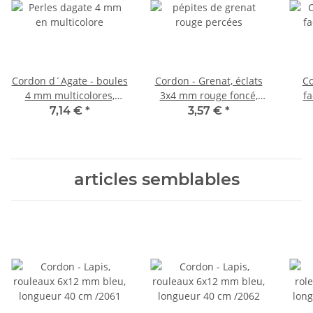
Cordon d´Agate - boules
Cordon - Grenat, éclats
Co
4 mm multicolores,
3x4 mm rouge foncé,
fa
longueur 40 cm /5319
longueur 39,5 cm /4231
7,14 €
*
3,57 €
*
articles semblables