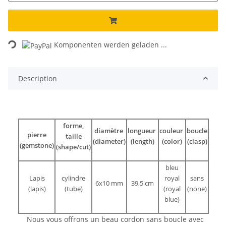
Loading...
Komponenten werden geladen ...
Description
forme,
diamètre
longueur
couleur
boucle
pierre
taille
(diameter)
(length)
(color)
(clasp)
(gemstone)
(shape/cut)
bleu
Lapis
cylindre
royal
sans
6x10 mm
39,5 cm
(lapis)
(tube)
(royal
(none)
blue)
Nous vous offrons un beau cordon sans boucle avec