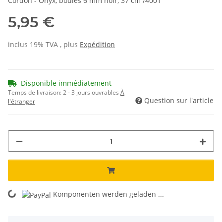
Cordon - Onyx, boules 6 mm noir, 37 cm /4001
5,95 €
inclus 19% TVA , plus
Expédition
Disponible immédiatement
Temps de livraison:
2 - 3 jours ouvrables
À
Question sur l'article
l'étranger
Komponenten werden geladen ...
Loading...