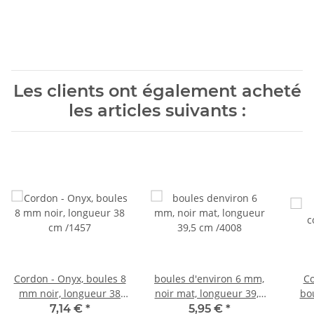
Les clients ont également acheté
les articles suivants :
Cordon - Onyx, boules 8
boules d'environ 6 mm,
Co
mm noir, longueur 38
noir mat, longueur 39,5
bo
cm /1457
cm /4008
lon
7,14 €
*
5,95 €
*