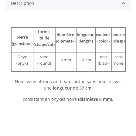
Description
forme,
diamètre
longueur
couleur
boucle
pierre
taille
(diameter)
(length)
(color)
(clasp)
(gemstone)
(shape/cut)
Onyx
rond
noir
sans
6 mm
37 cm
(onyx)
(round)
(black)
(none)
Nous vous offrons un beau cordon sans boucle avec
une
longueur de 37 cm,
consistant en onyxes noirs
(diamètre 6 mm)
.