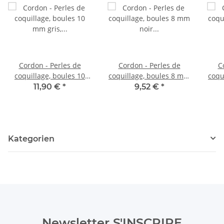
Cordon - Perles de
Cordon - Perles de
C
coquillage, boules 10
coquillage, boules 8 mm
coqu
mm gris, longueur 40,5
noir argenté, 40,5 cm
anth
11,90 €
*
9,52 €
*
cm /1200
/1220
Kategorien
Newsletter S'INSCRIRE