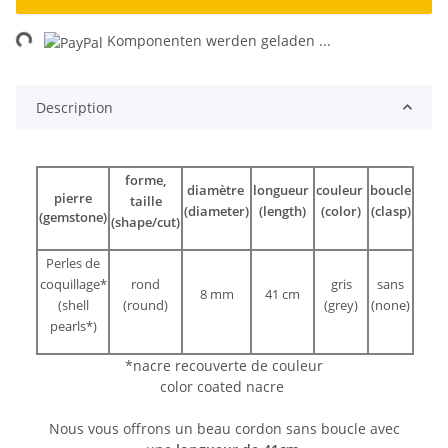
ing...
Komponenten werden geladen ...
Description
forme,
diamètre
longueur
couleur
boucle
pierre
taille
(diameter)
(length)
(color)
(clasp)
(gemstone)
(shape/cut)
Perles de
coquillage*
rond
gris
sans
8 mm
41 cm
(shell
(round)
(grey)
(none)
pearls*)
*nacre recouverte de couleur
color coated nacre
Nous vous offrons un beau cordon sans boucle avec