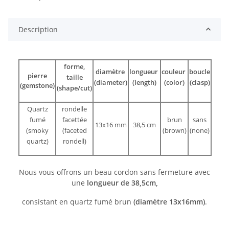
Description
forme,
diamètre
longueur
couleur
boucle
pierre
taille
(diameter)
(length)
(color)
(clasp)
(gemstone)
(shape/cut)
Quartz
rondelle
fumé
facettée
brun
sans
13x16 mm
38,5 cm
(smoky
(faceted
(brown)
(none)
quartz)
rondell)
Nous vous offrons un beau cordon sans fermeture avec
une
longueur de 38,5cm,
consistant en quartz fumé brun
(diamètre 13x16mm)
.