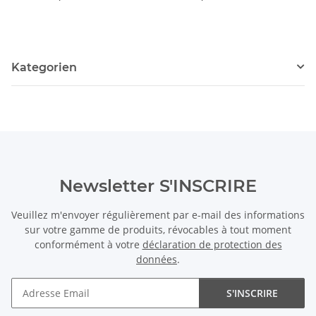
longueur 38 cm /1775
cm /5339
lon
Kategorien
Newsletter S'INSCRIRE
Veuillez m'envoyer régulièrement par e-mail des informations
sur votre gamme de produits, révocables à tout moment
conformément à votre
déclaration de protection des
données
.
S'INSCRIRE
Newsletter S'INSCRIRE