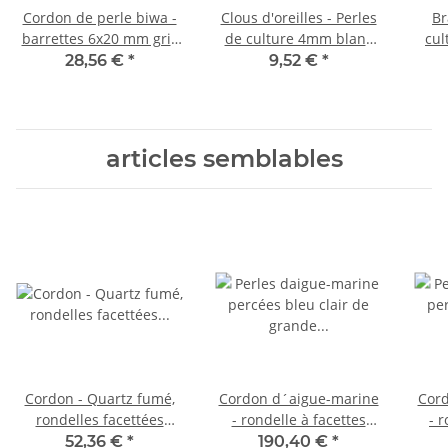
Cordon de perle biwa -
Clous d'oreilles - Perles
Br
barrettes 6x20 mm gris
de culture 4mm blanc
cul
argenté, longueur 40 cm
/8013
28,56 €
*
9,52 €
*
/7221
articles semblables
Cordon - Quartz fumé,
Cordon d´aigue-marine
Cord
rondelles facettées
- rondelle à facettes
- 
11x14 mm marron,
7x10 mm bleu clair, 39
8x
52,36 €
*
190,40 €
*