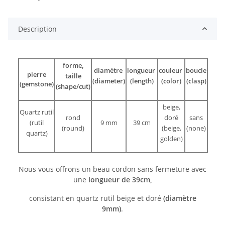
Description
forme,
diamètre
longueur
couleur
boucle
pierre
taille
(diameter)
(length)
(color)
(clasp)
(gemstone)
(shape/cut)
beige,
Quartz rutil
rond
doré
sans
(rutil
9 mm
39 cm
(round)
(beige,
(none)
quartz)
golden)
Nous vous offrons un beau cordon sans fermeture avec
une
longueur de 39cm,
consistant en quartz rutil beige et doré
(diamètre
9mm)
.