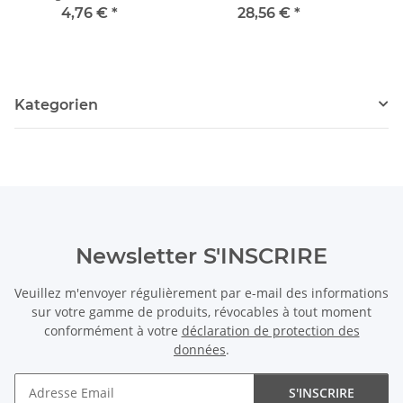
beige, longuer 39 cm
beige doré, longueur 40
beig
4,76 €
*
28,56 €
*
/0937
cm /4691
Kategorien
Newsletter S'INSCRIRE
Veuillez m'envoyer régulièrement par e-mail des informations
sur votre gamme de produits, révocables à tout moment
conformément à votre
déclaration de protection des
données
.
S'INSCRIRE