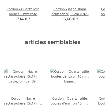
Cordon - Quartz rose,
Cordon - Jaspe, 8mm,
Co
boules 8 mm rose,
brun foncé, 39cm /1823
bo
longueur 39,5 cm /1731
noi
7,14 €
*
16,66 €
*
articles semblables
Cordon - Nacre,
Cordon - Quartz rutile,
Cor
rectangulaire 15x17 mm
boules d'environ 10 mm,
boul