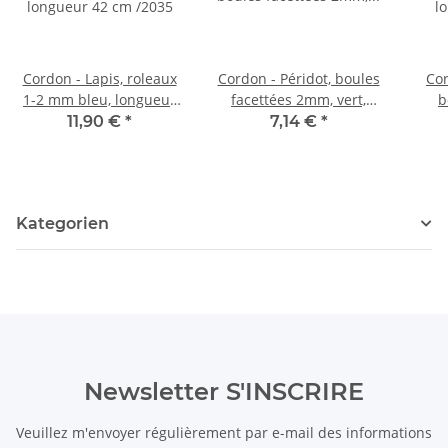
Cordon - Lapis, roleaux
Cordon - Péridot, boules
Cor
1-2 mm bleu, longueur
facettées 2mm, vert,
b
42 cm /2035
longueur 38cm /1682
lon
11,90 €
*
7,14 €
*
Kategorien
Newsletter S'INSCRIRE
Veuillez m'envoyer régulièrement par e-mail des informations