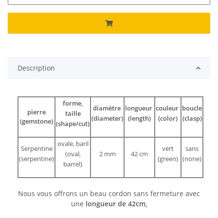
Description
forme,
diamètre
longueur
couleur
boucle
pierre
taille
(diameter)
(length)
(color)
(clasp)
(gemstone)
(shape/cut)
ovale, baril
Serpentine
vert
sans
(oval,
2 mm
42 cm
(serpentine)
(green)
(none)
barrel)
Nous vous offrons un beau cordon sans fermeture avec
une
longueur de 42cm,