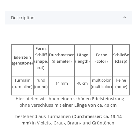
Description
Form,
Schliff
Durchmesser
Länge
Farbe
Schließe
Edelstein
(shape,
(diameter)
(length)
(color)
(clasp)
(gemstone)
cut)
Turmalin
rund
multicolor
keine
14 mm
40 cm
(turmaline)
(round)
(multicolor)
(none)
Hier bieten wir Ihnen einen schönen Edelsteinstrang
ohne Verschluss mit
einer Länge von ca. 40 cm
,
bestehend aus Turmalinen
(Durchmesser: ca. 13-14
mm)
in Violett-, Grau-, Braun- und Grüntönen.