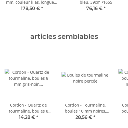
mm, couleur lilas, longueur
bleu, 39cm /1655
40 cm /1356
178,50 €
*
76,16 €
*
articles semblables
Cordon - Quartz de
Cordon - Tourmaline,
Cor
tourmaline, boules 8
boules 10 mm noires,
bou
mm gris-noir, longueur
longueur 39,5 cm /1520
noi
14,28 €
*
28,56 €
*
41 cm /1951