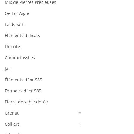
Cordon -
Mix de Pierres Précieuses
Hématite,
disque
Oeil d´Aigle
11,90 €
*
hexagonale,
Feldspath
1x5mm, dor
/4754
Éléments délicats
Fluorite
Coraux fossiles
Jais
Éléments d´or 585
Fermoirs d´or 585
Pierre de sable dorée
Grenat
Colliers