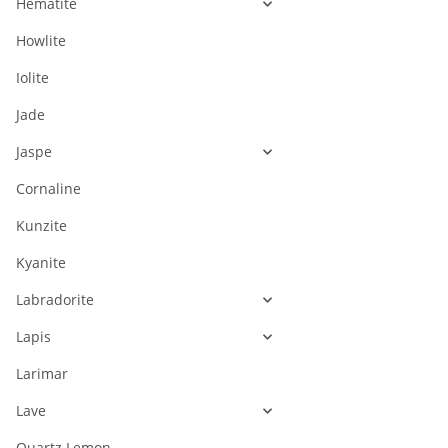
Hématite
Howlite
Iolite
Jade
Jaspe
Cornaline
Kunzite
Kyanite
Labradorite
Lapis
Larimar
Lave
Quartz Lemon