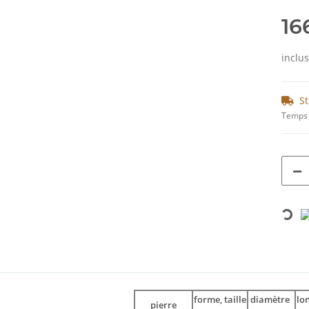
16
inclu
St
Temps 
Loading...
forme, taille
diamètre
lo
pierre