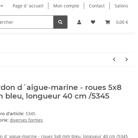
Page d´accueil
Mon compte
Contact
Salons
0,00 €
don d´aigue-marine - roues 5x8
 bleu, longueur 40 cm /5345
o d'article:
5345
orie:
diverses formes
n d´aigue-marine - roues 5x8 mm bleu, longueur 40 cm /5345