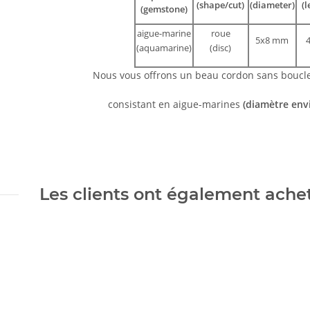
(shape/cut)
(diameter)
(l
(gemstone)
aigue-marine
roue
5x8 mm
(aquamarine)
(disc)
Nous vous offrons un beau cordon sans boucl
consistant en aigue-marines
(diamètre en
Les clients ont également acheté