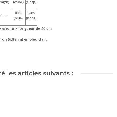
ength)
(color)
(clasp)
bleu
sans
40 cm
(blue)
(none)
e avec une
longueur de 40 cm,
viron 5x8 mm)
en bleu clair.
 les articles suivants :