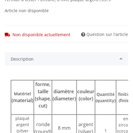
Article non disponible
Question sur l'article
Non disponible actuellement
Description
forme,
taille
diamètre
couleur
Matériel
Quantité
finition
(shape,
(diameter)
(color)
(material)
(quantity)
(finish)
cut)
plaqué
en
ronde
argent
argent
zircone
8 mm
1
(silver
(round)
(silver)
(circoni