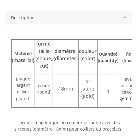
Description
forme,
taille
diamètre
couleur
Matériel
Quantité
fini
(shape,
(diameter)
(color)
(material)
(quantity)
(finish)
cut)
plaque
avec
or
argent
ronde
zirconi
18mm
jaune
1
(silver
(round)
(circoni
(gold)
)
gemmed
plated
Fermoir magnétique en couleur or jaune avec des
zircones (diamètre 18mm) pour colliers ou bracelets.