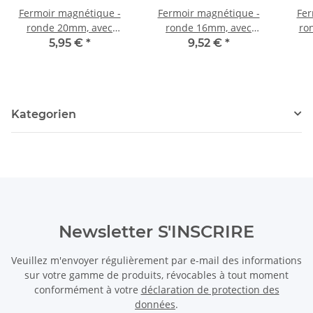
Fermoir magnétique -
Fermoir magnétique -
Fer
ronde 20mm, avec
ronde 16mm, avec
ro
zirconia, couleur or
zirconia, couleur or
5,95 €
*
9,52 €
*
/3665
/3667
Kategorien
Newsletter S'INSCRIRE
Veuillez m'envoyer régulièrement par e-mail des informations
sur votre gamme de produits, révocables à tout moment
conformément à votre
déclaration de protection des
données
.