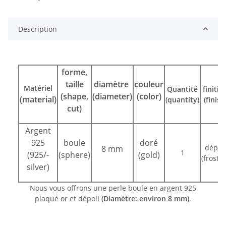
Description
forme,
taille
diamètre
couleur
Matériel
Quantité
finitio
(shape,
(diameter)
(color)
(material)
(quantity)
(finish
cut)
Argent
925
boule
doré
dépoli
8 mm
1
(925/-
(sphere)
(gold)
(froste
silver)
Nous vous offrons une perle boule en argent 925
plaqué or et dépoli
(Diamètre: environ 8 mm)
.