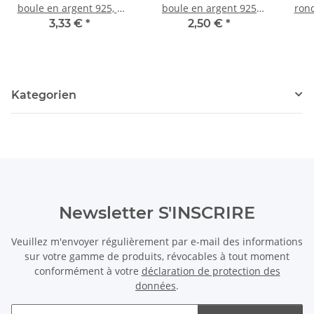
boule en argent 925, 8
boule en argent 925
rond
mm mat /3158
plaque or, 2 pcs
8 m
3,33 €
*
2,50 €
*
Kategorien
Newsletter S'INSCRIRE
Veuillez m'envoyer régulièrement par e-mail des informations
sur votre gamme de produits, révocables à tout moment
conformément à votre
déclaration de protection des
données
.