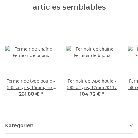
articles semblables
Fermoir de type boule -
Fermoir de type boule -
Ferm
585 or gris, 16mm, mat
585 or gris, 12mm /0137
585 
/0135
261,80 €
*
104,72 €
*
Kategorien