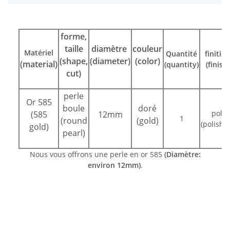
forme,
taille
diamètre
couleur
Matériel
Quantité
finitio
(shape,
(diameter)
(color)
(material)
(quantity)
(finish)
cut)
perle
Or 585
boule
doré
poli
(585
12mm
1
(round
(gold)
(polishe
gold)
pearl)
Nous vous offrons une perle en or 585
(Diamètre:
environ 12mm)
.