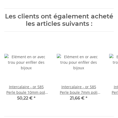
Les clients ont également acheté
les articles suivants :
Intercalaire - or 585
Intercalaire - or 585
In
Perle boule 10mm poli
Perle boule 7mm poli
Per
/0101
/0700
50,22 €
*
21,66 €
*