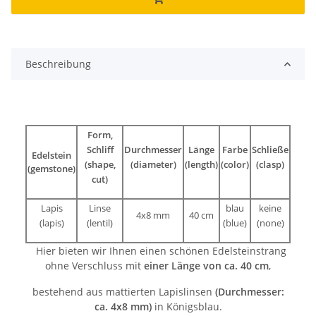
Beschreibung
Form,
Schliff
Durchmesser
Länge
Farbe
Schließe
Edelstein
(shape,
(diameter)
(length)
(color)
(clasp)
(gemstone)
cut)
Lapis
Linse
blau
keine
4x8 mm
40 cm
(lapis)
(lentil)
(blue)
(none)
Hier bieten wir Ihnen einen schönen Edelsteinstrang
ohne Verschluss mit
einer Länge von ca. 40 cm
,
bestehend aus mattierten Lapislinsen
(Durchmesser:
ca. 4x8 mm)
in Königsblau.