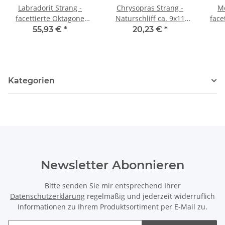
Labradorit Strang -
Chrysopras Strang -
Mo
facettierte Oktagone
Naturschliff ca. 9x11
face
7x15x18 mm grau, Länge
mm grün braun, Länge
mm 
55,93 €
*
20,23 €
*
39 cm /2228
40 cm /6147
Kategorien
Newsletter Abonnieren
Bitte senden Sie mir entsprechend Ihrer
Datenschutzerklärung
regelmäßig und jederzeit widerruflich
Informationen zu Ihrem Produktsortiment per E-Mail zu.