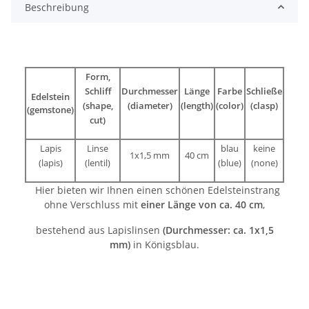
Beschreibung
Form,
Schliff
Durchmesser
Länge
Farbe
Schließe
Edelstein
(shape,
(diameter)
(length)
(color)
(clasp)
(gemstone)
cut)
Lapis
Linse
blau
keine
1x1,5 mm
40 cm
(lapis)
(lentil)
(blue)
(none)
Hier bieten wir Ihnen einen schönen Edelsteinstrang
ohne Verschluss mit
einer Länge von ca. 40 cm
,
bestehend aus Lapislinsen
(Durchmesser: ca. 1x1,5
mm)
in Königsblau.