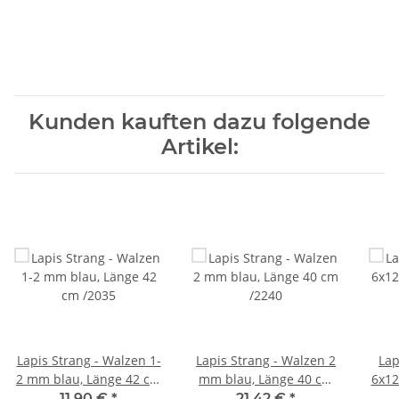
Kunden kauften dazu folgende
Artikel:
Lapis Strang - Walzen 1-
Lapis Strang - Walzen 2
Lap
2 mm blau, Länge 42 cm
mm blau, Länge 40 cm
6x12
/2035
/2240
11,90 €
*
21,42 €
*