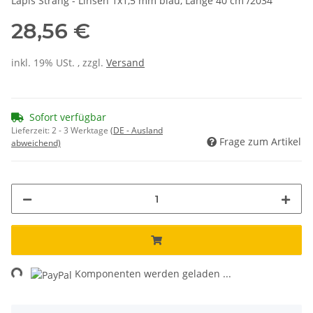
Lapis Strang - Linsen 1x1,5 mm blau, Länge 40 cm /2034
28,56 €
inkl. 19% USt. , zzgl.
Versand
Sofort verfügbar
Lieferzeit:
2 - 3 Werktage
(DE - Ausland
Frage zum Artikel
abweichend)
ng...
Komponenten werden geladen ...