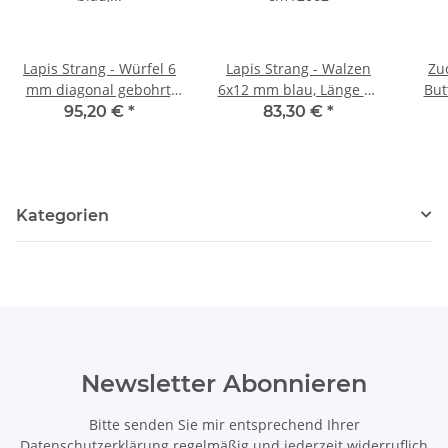
Lapis Strang - Würfel 6
Lapis Strang - Walzen
Zu
mm diagonal gebohrt,
6x12 mm blau, Länge 40
But
blau, Länge 40 cm /2040
cm /2062
gold
95,20 €
*
83,30 €
*
Kategorien
Newsletter Abonnieren
Bitte senden Sie mir entsprechend Ihrer
Datenschutzerklärung
regelmäßig und jederzeit widerruflich