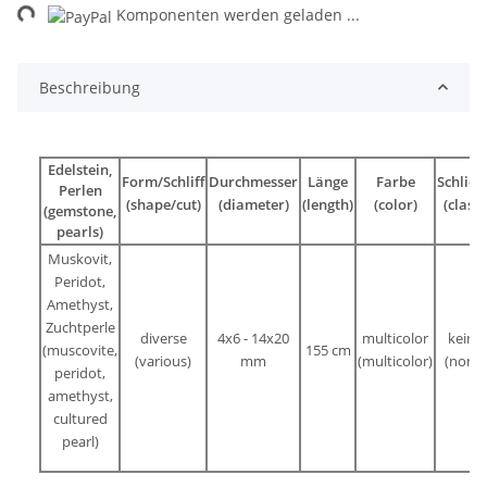
ng...
Komponenten werden geladen ...
Beschreibung
Edelstein,
Form/Schliff
Durchmesser
Länge
Farbe
Schließ
Perlen
(shape/cut)
(diameter)
(length)
(color)
(clasp)
(gemstone,
pearls)
Muskovit,
Peridot,
Amethyst,
Zuchtperle
diverse
4x6 - 14x20
multicolor
keine
(muscovite,
155 cm
(various)
mm
(
multicolor
)
(none)
peridot,
amethyst,
cultured
pearl)