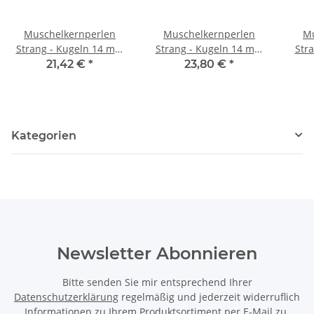
Muschelkernperlen
Muschelkernperlen
Mu
Strang - Kugeln 14 mm
Strang - Kugeln 14 mm
Str
schwarz, Länge 40,5 cm
grau, Länge 40 cm /1199
gr
21,42 €
*
23,80 €
*
/1072
Kategorien
Newsletter Abonnieren
Bitte senden Sie mir entsprechend Ihrer
Datenschutzerklärung
regelmäßig und jederzeit widerruflich
Informationen zu Ihrem Produktsortiment per E-Mail zu.