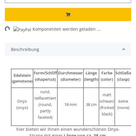
ng...
Komponenten werden geladen ...
Beschreibung
Form/Schliff
Durchmesser
Länge
Farbe
Schließe
Edelstein
(shape/cut)
(diameter)
(length)
(color)
(clasp)
(gemstone)
rund,
matt
teilfacettiert
Onyx
schwarz
keine
(round,
18 mm
38 cm
(onyx)
(frosted
(none)
partly
black)
faceted)
hier bieten wir Ihnen einen wunderschönen Onyx-
Strang mit einer
Länge von ca. 38 cm
.