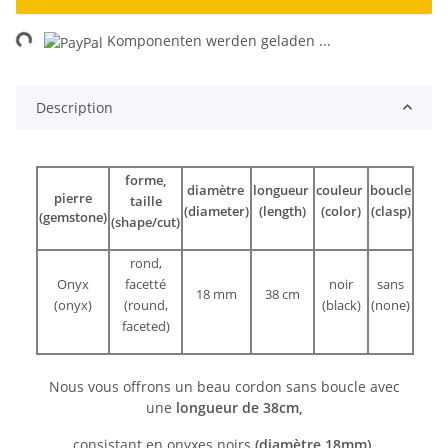
ng...
Komponenten werden geladen ...
Description
forme,
diamètre
longueur
couleur
boucle
pierre
taille
(diameter)
(length)
(color)
(clasp)
(gemstone)
(shape/cut)
rond,
Onyx
facetté
noir
sans
18 mm
38 cm
(onyx)
(round,
(black)
(none)
faceted)
Nous vous offrons un beau cordon sans boucle avec
une
longueur de 38cm,
consistant en onyxes noirs
(diamètre 18mm)
.