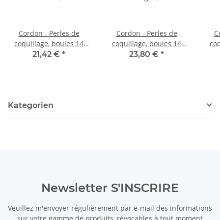
Cordon - Perles de
Cordon - Perles de
C
coquillage, boules 14
coquillage, boules 14
coq
mm noir, longueur 40,5
mm gris, longueur 40 cm
mm 
21,42 €
*
23,80 €
*
cm /1072
/1199
Kategorien
Newsletter S'INSCRIRE
Veuillez m'envoyer régulièrement par e-mail des informations
sur votre gamme de produits, révocables à tout moment