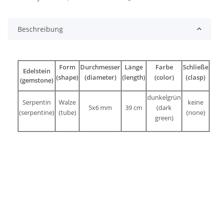
Beschreibung
Form
Durchmesser
Länge
Farbe
Schließe
Edelstein
(shape)
(diameter)
(length)
(color)
(clasp)
(gemstone)
dunkelgrün
Serpentin
Walze
keine
5x6 mm
39 cm
(dark
(serpentine)
(tube)
(none)
green)