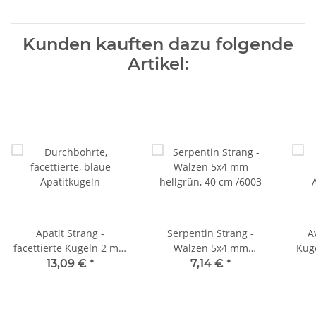
Kunden kauften dazu folgende
Artikel:
Apatit Strang -
Serpentin Strang -
A
facettierte Kugeln 2 mm
Walzen 5x4 mm
Kug
meerblau, Länge 39 cm
hellgrün, 40 cm /6003
Lä
13,09 €
*
7,14 €
*
/1973