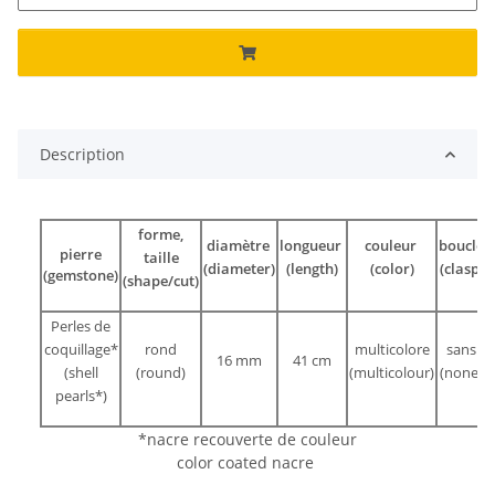
Description
forme,
diamètre
longueur
couleur
boucle
pierre
taille
(diameter)
(length)
(color)
(clasp)
(gemstone)
(shape/cut)
Perles de
coquillage*
rond
multicolore
sans
16 mm
41 cm
(shell
(round)
(multicolour)
(none)
pearls*)
*nacre recouverte de couleur
color coated nacre