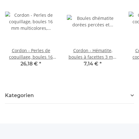
Cordon - Perles de
Cordon - Hématite,
C
coquillage, boules 16
boules à facettes 3 mm
coq
mm multicolores,
doré, longueur 39 cm
mm 
26,18 €
*
7,14 €
*
longueur 40 cm /1156
/4702
Kategorien