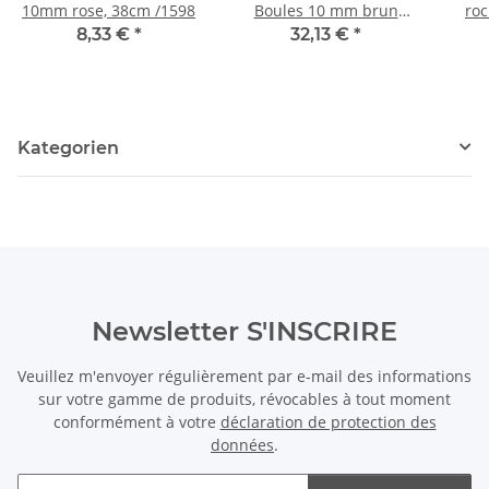
10mm rose, 38cm /1598
Boules 10 mm brun
roc
doré, longueur 37,5 cm
long
8,33 €
*
32,13 €
*
/4779
Kategorien
Newsletter S'INSCRIRE
Veuillez m'envoyer régulièrement par e-mail des informations
sur votre gamme de produits, révocables à tout moment
conformément à votre
déclaration de protection des
données
.