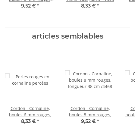
longueur 38 cm /4468
lon
9,52 €
*
8,33 €
*
articles semblables
Cordon - Cornaline,
Cordon - Cornaline,
Co
boules 6 mm rouges,
boules 8 mm rouges,
boul
longueur 37 cm /4467
longueur 38 cm /4468
lon
8,33 €
*
9,52 €
*