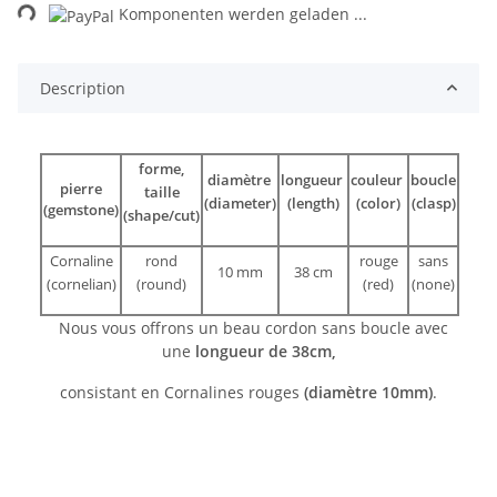
Komponenten werden geladen ...
Description
forme,
diamètre
longueur
couleur
boucle
pierre
taille
(diameter)
(length)
(color)
(clasp)
(gemstone)
(shape/cut)
Cornaline
rond
rouge
sans
10 mm
38 cm
(cornelian)
(round)
(red)
(none)
Nous vous offrons un beau cordon sans boucle avec
une
longueur de 38cm,
consistant en Cornalines rouges
(diamètre 10mm)
.