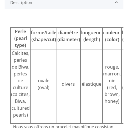
Description
Perle
forme/taille
diamètre
longueur
couleur
bo
(pearl
(shape/cut)
(diameter)
(length)
(color)
(c
type)
Calcites,
perles
de Biwa,
rouge,
perles
marron,
de
ovale
miel
s
divers
élastique
culture
(oval)
(red,
(n
(calcites,
brown,
Biwa,
honey)
cultured
pearls)
Nous vous offrons un bracelet magnifique consistant