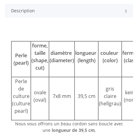
Description
forme,
taille
diamètre
longueur
couleur
fermoi
Perle
(shape,
(diameter)
(length)
(color)
(clasp
(pearl)
cut)
Perle
de
gris
ovale
keine
culture
7x8 mm
39,5 cm
claire
(oval)
(none
(culture
(hellgrau)
pearl)
Nous vous offrons un beau cordon sans boucle avec
une
longueur de 39,5 cm
,