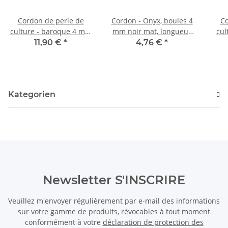
Cordon de perle de
Cordon - Onyx, boules 4
Co
culture - baroque 4 mm
mm noir mat, longueur
cul
abricot, longueur 40,5
40 cm /4007
11,90 €
*
4,76 €
*
cm /7237
long
Kategorien
Newsletter S'INSCRIRE
Veuillez m'envoyer régulièrement par e-mail des informations
sur votre gamme de produits, révocables à tout moment
conformément à votre
déclaration de protection des