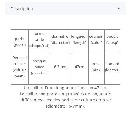
Description
forme,
diamètre
longueur
couleur
boucle
perle
taille
(diameter)
(length)
(color)
(clasp)
(pearl)
(shape/cut)
Perle de
presque
culture
rose
homard
6-7mm
47cm
ronde
(culture
(pink)
(lobster)
(roundish)
pearl)
Un collier d'une longueur d'environ 47 cm.
Le collier comporte cinq rangées de longueurs
différentes avec des perles de culture en rose
(diamètre : 6-7mm).