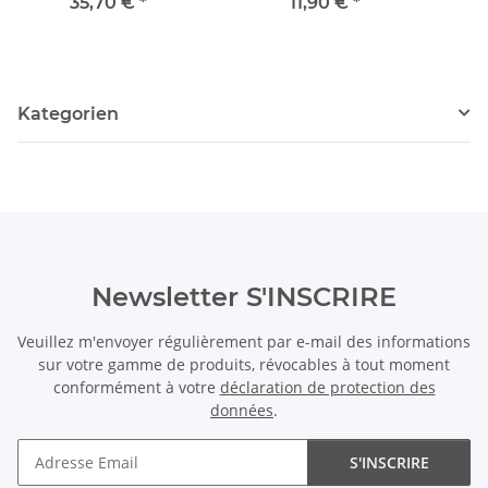
mm, 130 cm / 9830
de goutte, multicolore
fo
35,70 €
*
11,90 €
*
/8527
Kategorien
Newsletter S'INSCRIRE
Veuillez m'envoyer régulièrement par e-mail des informations
sur votre gamme de produits, révocables à tout moment
conformément à votre
déclaration de protection des
données
.
S'INSCRIRE