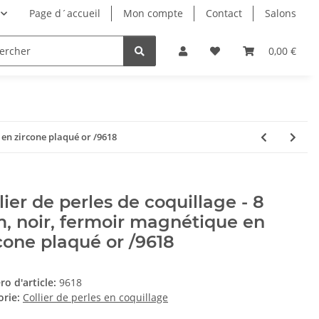
Page d´accueil
Mon compte
Contact
Salons
0,00 €
 en zircone plaqué or /9618
lier de perles de coquillage - 8
 noir, fermoir magnétique en
cone plaqué or /9618
o d'article:
9618
orie:
Collier de perles en coquillage