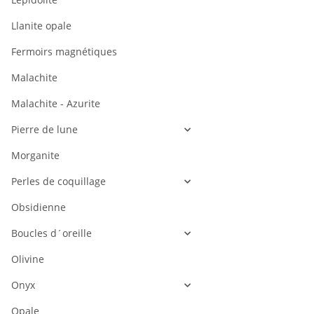
Llanite opale
Fermoirs magnétiques
Malachite
Malachite - Azurite
Pierre de lune
Morganite
Perles de coquillage
Obsidienne
Boucles d´oreille
Olivine
Onyx
Opale