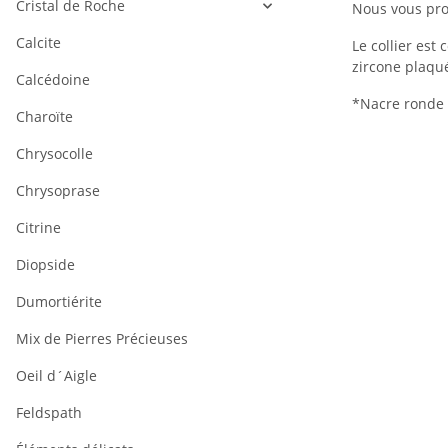
Cristal de Roche
Nous vous pro
Calcite
Le collier est
zircone plaqué
Calcédoine
*Nacre ronde 
Charoïte
Chrysocolle
Chrysoprase
Citrine
Diopside
Dumortiérite
Mix de Pierres Précieuses
Oeil d´Aigle
Feldspath