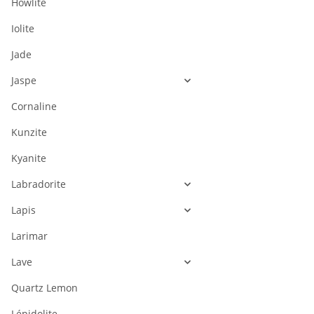
Howlite
Iolite
Jade
Jaspe
Cornaline
Kunzite
Kyanite
Labradorite
Lapis
Larimar
Lave
Quartz Lemon
Lépidolite