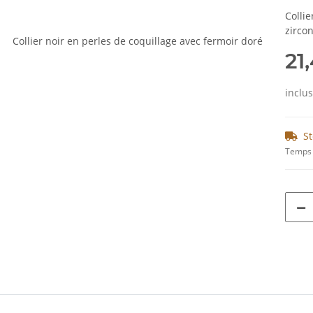
Colli
zirco
21
inclu
St
Temps 
ils.showMoreTabs#