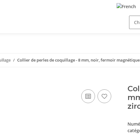
uillage
Collier de perles de coquillage - 8 mm, noir, fermoir magnétique
Col
mm,
zir
Numér
catég