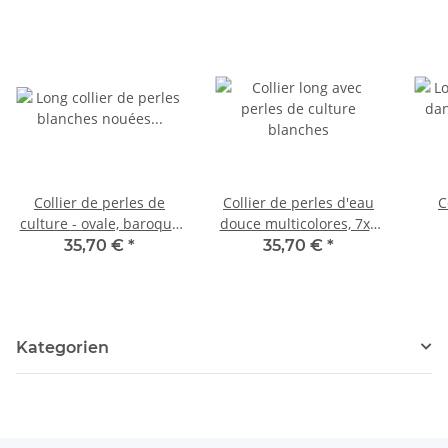
Collier de perles de
Collier de perles d'eau
C
culture - ovale, baroque
douce multicolores, 7x8
7x8 mm blanc, 128 cm
mm, 130 cm / 9830
mu
35,70 €
*
35,70 €
*
/9629
Kategorien