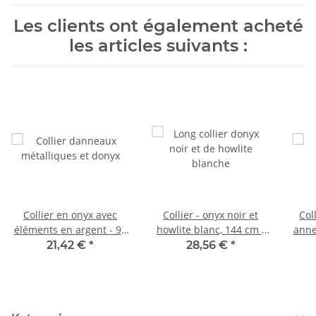
Les clients ont également acheté
les articles suivants :
Collier en onyx avec
Collier - onyx noir et
Col
éléments en argent - 94
howlite blanc, 144 cm /
anne
cm / 9799
9903
21,42 €
*
28,56 €
*