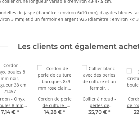
 collier d'une longueur variable d'environ
43-47,5 cm
,
delles de jaspe (diamètre : environ 6x10 mm), d'agates bleues fac
viron 3 mm) et d'un fermoir en argent 925 (diamètre : environ 7x1
Les clients ont également acheté
rdon - Onyx,
Cordon de perle
Collier à nœud -
Cordo
oules 8 mm
de culture -
perles de
de ro
ir, longueur
baroques 8x9
culture en
6
7,14 €
*
14,28 €
*
35,70 €
*
22
8 cm /1457
mm rose clair,
blanc, argent
cra
longueur 37 cm
925 / 9512
long
/7460