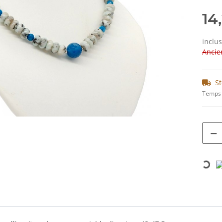
14
inclu
Ancien
St
Temps 
Loading...