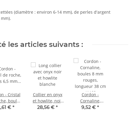
ettées (diamètre : environ 6-14 mm), de perles d'argent
3 mm).
 les articles suivants :
n - Cristal
Collier en onyx
Cordon -
che, boules
et howlite, noir
Cornaline,
,5 mm
et blanc, 140 cm
boules 8 mm
,61 €
*
28,56 €
*
9,52 €
*
quelées,
/ 9892
rouges,
ueur 39 cm
longueur 38 cm
/4642
/4468