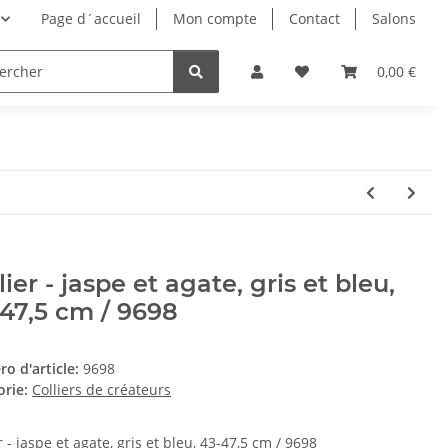
Page d´accueil
Mon compte
Contact
Salons
0,00 €
lier - jaspe et agate, gris et bleu,
47,5 cm / 9698
o d'article:
9698
orie:
Colliers de créateurs
r - jaspe et agate, gris et bleu, 43-47,5 cm / 9698