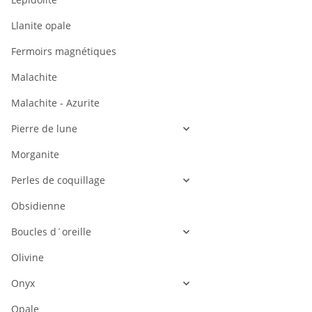
Llanite opale
Fermoirs magnétiques
Malachite
Malachite - Azurite
Pierre de lune
Morganite
Perles de coquillage
Obsidienne
Boucles d´oreille
Olivine
Onyx
Opale