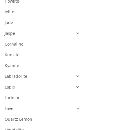
Howlite
Iolite
Jade
Jaspe
Cornaline
Kunzite
Kyanite
Labradorite
Lapis
Larimar
Lave
Quartz Lemon
Lépidolite