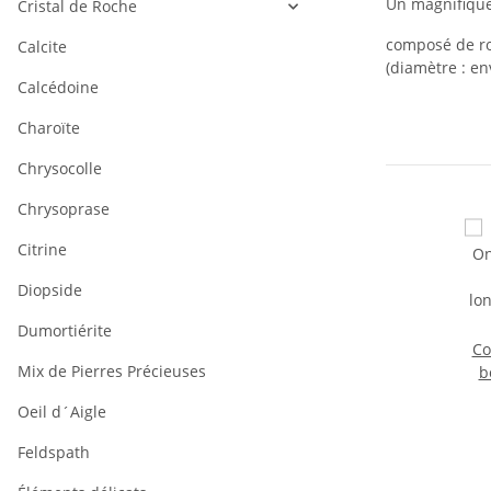
Un magnifique
Cristal de Roche
composé de ron
Calcite
(diamètre : en
Calcédoine
Charoïte
Chrysocolle
Chrysoprase
Citrine
Diopside
Dumortiérite
Co
Mix de Pierres Précieuses
b
no
Oeil d´Aigle
3
Feldspath