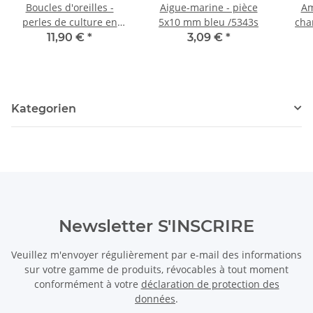
Boucles d'oreilles -
Aigue-marine - pièce
Am
perles de culture en
5x10 mm bleu /5343s
cha
trois couleurs et argent
mm 
11,90 €
*
3,09 €
*
/8532
Kategorien
Newsletter S'INSCRIRE
Veuillez m'envoyer régulièrement par e-mail des informations
sur votre gamme de produits, révocables à tout moment
conformément à votre
déclaration de protection des
données
.