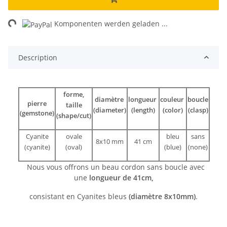
ng...
Komponenten werden geladen ...
Description
forme,
diamètre
longueur
couleur
boucle
pierre
taille
(diameter)
(length)
(color)
(clasp)
(gemstone)
(shape/cut)
Cyanite
ovale
bleu
sans
8x10 mm
41 cm
(cyanite)
(oval)
(blue)
(none)
Nous vous offrons un beau cordon sans boucle avec
une
longueur de 41cm,
consistant en Cyanites bleus
(diamètre 8x10mm)
.