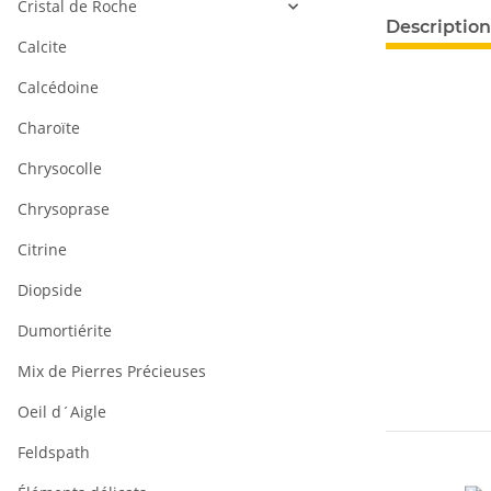
Cristal de Roche
#productDeta
Description
Calcite
Calcédoine
Charoïte
Chrysocolle
Chrysoprase
Citrine
Diopside
Dumortiérite
Mix de Pierres Précieuses
Oeil d´Aigle
Feldspath