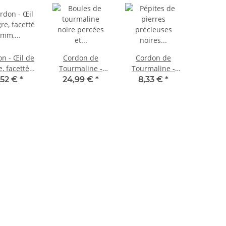
n - Œil de
Cordon de
Cordon de
e, facetté
Tourmaline -
Tourmaline -
 doré brun
boules facettées
forme naturelle
,52 €
*
24,99 €
*
8,33 €
*
/1022
7 mm noir,
6x8 mm noir,
longueur 39,5
longueur 38 cm
cm /1522
/1995