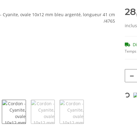
28
inclu
D
Temps 
Loading...