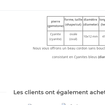
ils.showMoreTabs#
forme, taille
diamètre
lon
pierre
(shape/cut)
(diameter)
(le
(gemstone)
Cyanite
ovale
10x12 mm
4
(cyanite)
(oval)
Nous vous offrons un beau cordon sans bouc
consistant en Cyanites bleus
(di
Les clients ont également acheté