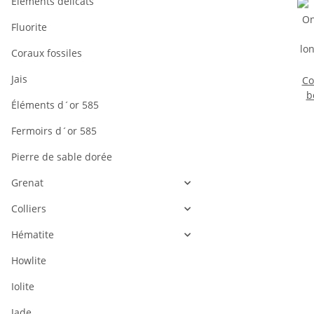
Éléments délicats
Fluorite
Coraux fossiles
Jais
Co
b
Éléments d´or 585
no
3
Fermoirs d´or 585
Pierre de sable dorée
Grenat
Colliers
Hématite
Howlite
Iolite
Jade