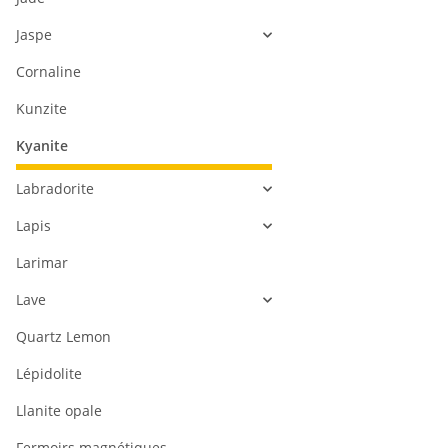
Jaspe
Cornaline
Kunzite
Kyanite
Labradorite
Lapis
Larimar
Lave
Quartz Lemon
Lépidolite
Llanite opale
Fermoirs magnétiques