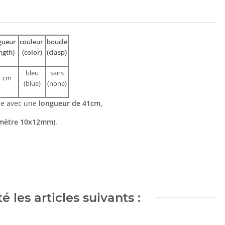
gueur
couleur
boucle
ngth)
(color)
(clasp)
bleu
sans
1 cm
(blue)
(none)
le avec une
longueur de 41cm,
amètre 10x12mm)
.
 les articles suivants :