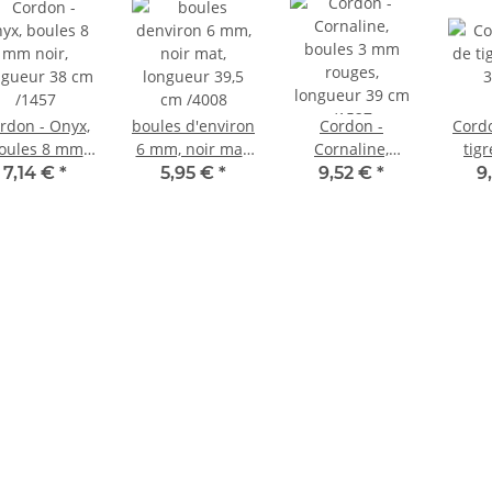
rdon - Onyx,
boules d'environ
Cordon -
Cordo
oules 8 mm
6 mm, noir mat,
Cornaline,
tigr
ir, longueur
longueur 39,5
boules 3 mm
3mm,
7,14 €
*
5,95 €
*
9,52 €
*
9
8 cm /1457
cm /4008
rouges,
longueur 39 cm
/1527