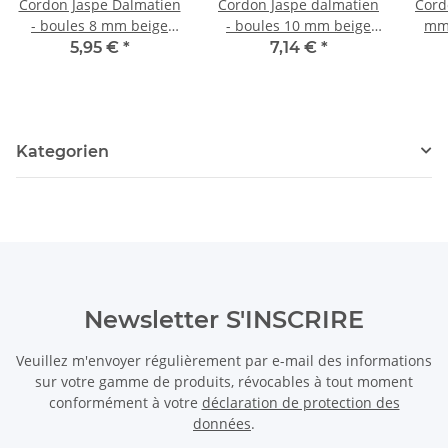
Cordon Jaspe Dalmatien
Cordon Jaspe dalmatien
Cord
- boules 8 mm beige
- boules 10 mm beige
mm,
noir, longueur 38 cm
noir, longueur 38,5 cm
5,95 €
*
7,14 €
*
/5540
/5541
Kategorien
Newsletter S'INSCRIRE
Veuillez m'envoyer régulièrement par e-mail des informations
sur votre gamme de produits, révocables à tout moment
conformément à votre
déclaration de protection des
données
.