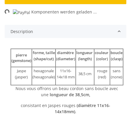
ng...
Komponenten werden geladen ...
Description
forme, taille
diamètre
longueur
couleur
boucle
pierre
(shape/cut)
(diameter)
(length)
(color)
(clasp)
(gemstone)
Jaspe
hexagonale
11x16-
rouge
sans
38,5 cm
(jasper)
(hexagonale)
14x18 mm
(red)
(none)
Nous vous offrons un beau cordon sans boucle avec
une
longueur de 38,5cm,
consistant en Jaspes rouges
(diamètre 11x16-
14x18mm)
.