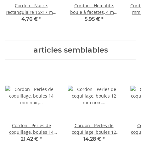
Cordon - Nacre,
Cordon - Hématite,
Cordo
rectangulaire 15x17 mm
boule à facettes, 4 mm
mm n
beige, longuer 39 cm
doré, 40 cm /4723
4,76 €
*
5,95 €
*
/0937
articles semblables
Cordon - Perles de
Cordon - Perles de
C
coquillage, boules 14
coquillage, boules 12
coqu
mm noir, longueur 40,5
mm noir, longueur 41
noi
21,42 €
*
14,28 €
*