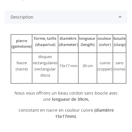
Description
forme, taille
diamètre
longueur
couleur
boucle
pierre
(shape/cut)
(diameter)
(length)
(color)
(clasp)
(gemstone)
disques
Nacre
rectangulaires
cuivre
sans
15x17 mm
39 cm
(nacre)
(rectangular
(copper)
(none)
discs)
Nous vous offrons un beau cordon sans boucle avec
une
longueur de 39cm,
consistant en nacre en couleur cuivre
(diamètre
15x17mm)
.