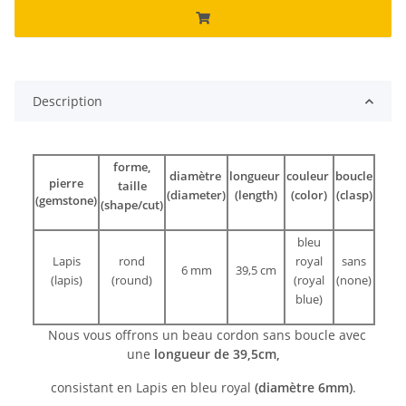
Description
forme,
diamètre
longueur
couleur
boucle
pierre
taille
(diameter)
(length)
(color)
(clasp)
(gemstone)
(shape/cut)
bleu
Lapis
rond
royal
sans
6 mm
39,5 cm
(lapis)
(round)
(royal
(none)
blue)
Nous vous offrons un beau cordon sans boucle avec
une
longueur de 39,5cm,
consistant en Lapis en bleu royal
(diamètre 6mm)
.