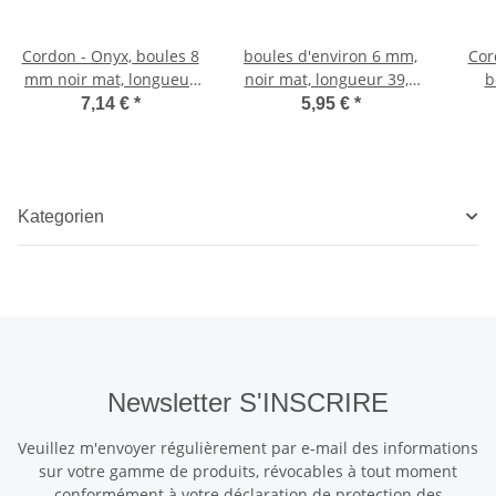
Cordon - Onyx, boules 8
boules d'environ 6 mm,
Cor
mm noir mat, longueur
noir mat, longueur 39,5
b
39 cm /4002
cm /4008
past
7,14 €
*
5,95 €
*
Kategorien
Newsletter S'INSCRIRE
Veuillez m'envoyer régulièrement par e-mail des informations
sur votre gamme de produits, révocables à tout moment
conformément à votre
déclaration de protection des