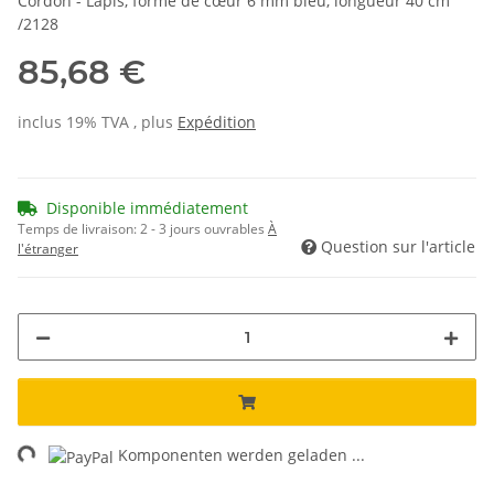
Cordon - Lapis, forme de cœur 6 mm bleu, longueur 40 cm
/2128
85,68 €
inclus 19% TVA , plus
Expédition
Disponible immédiatement
Temps de livraison:
2 - 3 jours ouvrables
À
Question sur l'article
l'étranger
ng...
Komponenten werden geladen ...