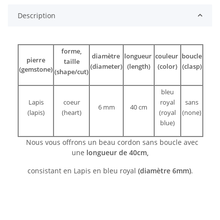
Description
forme,
diamètre
longueur
couleur
boucle
pierre
taille
(diameter)
(length)
(color)
(clasp)
(gemstone)
(shape/cut)
bleu
Lapis
coeur
royal
sans
6 mm
40 cm
(lapis)
(heart)
(royal
(none)
blue)
Nous vous offrons un beau cordon sans boucle avec
une
longueur de 40cm,
consistant en Lapis en bleu royal
(diamètre 6mm)
.