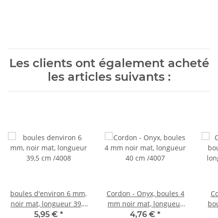
Les clients ont également acheté
les articles suivants :
boules d'environ 6 mm,
Cordon - Onyx, boules 4
Co
noir mat, longueur 39,5
mm noir mat, longueur
bo
cm /4008
40 cm /4007
lon
5,95 €
*
4,76 €
*