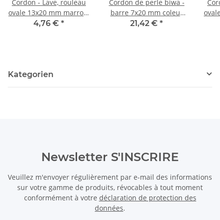
Cordon - Lave, rouleau
Cordon de perle biwa -
Cor
ovale 13x20 mm marron,
barre 7x20 mm coleur
oval
longueur 40,5 cm /5159
champagne, longueur 43
lon
4,76 €
*
21,42 €
*
cm /7266
Kategorien
Newsletter S'INSCRIRE
Veuillez m'envoyer régulièrement par e-mail des informations
sur votre gamme de produits, révocables à tout moment
conformément à votre
déclaration de protection des
données
.