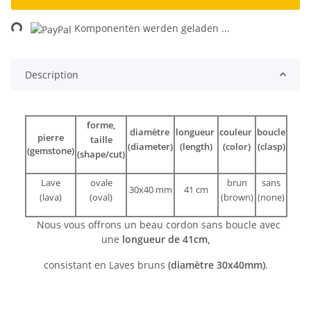
ng...
Komponenten werden geladen ...
Description
forme,
diamètre
longueur
couleur
boucle
pierre
taille
(diameter)
(length)
(color)
(clasp)
(gemstone)
(shape/cut)
Lave
ovale
brun
sans
30x40 mm
41 cm
(lava)
(oval)
(brown)
(none)
Nous vous offrons un beau cordon sans boucle avec
une
longueur de 41cm,
consistant en Laves bruns
(diamètre 30x40mm)
.