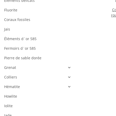
Éléments délicats
Co
Fluorite
ro
Coraux fossiles
m
lo
Jais
Éléments d´or 585
Fermoirs d´or 585
Pierre de sable dorée
Grenat
Colliers
Hématite
Howlite
Iolite
Jade