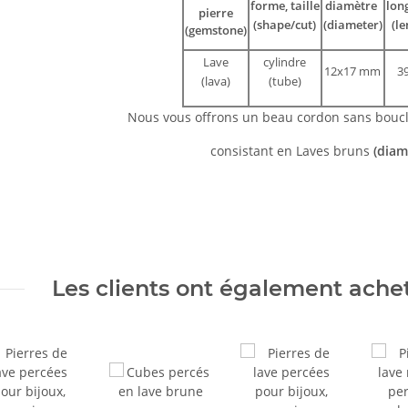
forme, taille
diamètre
lon
pierre
(shape/cut)
(diameter)
(le
(gemstone)
Lave
cylindre
12x17 mm
3
(lava)
(tube)
Nous vous offrons un beau cordon sans bouc
consistant en Laves bruns
(dia
Les clients ont également acheté