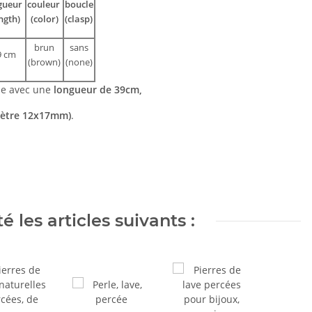
gueur
couleur
boucle
ngth)
(color)
(clasp)
brun
sans
9 cm
(brown)
(none)
le avec une
longueur de 39cm,
mètre 12x17mm)
.
 les articles suivants :