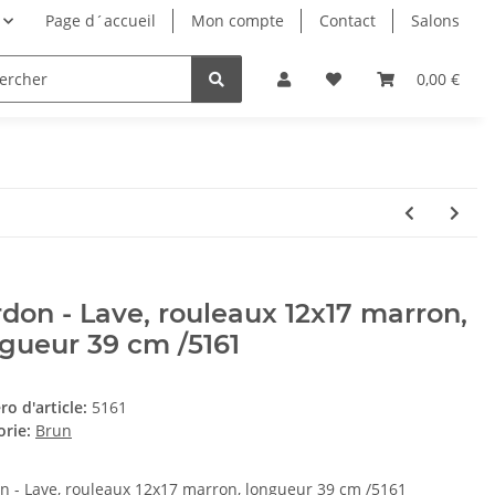
Page d´accueil
Mon compte
Contact
Salons
0,00 €
don - Lave, rouleaux 12x17 marron,
gueur 39 cm /5161
o d'article:
5161
orie:
Brun
n - Lave, rouleaux 12x17 marron, longueur 39 cm /5161