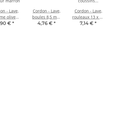
on - Lave,
Cordon - Lave,
Cordon - Lave,
me olive
boules 8,5 mm
rouleaux 13 x 18
x25 mm
noir, longueur
mm marron,
1,90 €
*
4,76 €
*
7,14 €
*
arron,
39,5 cm /5058
longueur 40 cm
ueur 41 cm
/5163
/5153