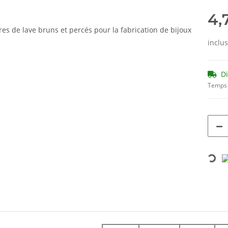
4,
inclu
D
Temps 
Loading...
ils.showMoreTabs#