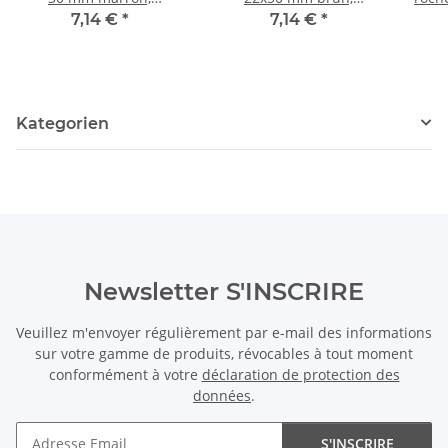
longueur 41 cm /5156
longueur 40,5 cm /5150
m
7,14 €
*
7,14 €
*
Kategorien
Newsletter S'INSCRIRE
Veuillez m'envoyer régulièrement par e-mail des informations
sur votre gamme de produits, révocables à tout moment
conformément à votre
déclaration de protection des
données
.
S'INSCRIRE