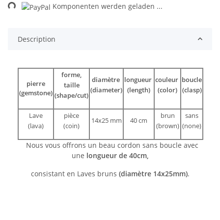
ng...
Komponenten werden geladen ...
Description
forme,
diamètre
longueur
couleur
boucle
pierre
taille
(diameter)
(length)
(color)
(clasp)
(gemstone)
(shape/cut)
Lave
pièce
brun
sans
14x25 mm
40 cm
(lava)
(coin)
(brown)
(none)
Nous vous offrons un beau cordon sans boucle avec
une
longueur de 40cm,
consistant en Laves bruns
(diamètre 14x25mm)
.