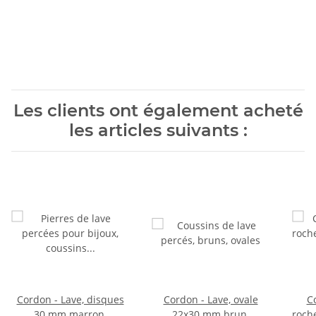
Les clients ont également acheté
les articles suivants :
Cordon - Lave, disques
Cordon - Lave, ovale
Co
30 mm marron,
22x30 mm brun,
roche