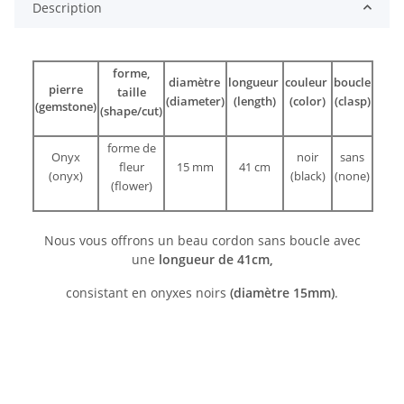
Description
forme,
diamètre
longueur
couleur
boucle
pierre
taille
(diameter)
(length)
(color)
(clasp)
(gemstone)
(shape/cut)
forme de
Onyx
noir
sans
fleur
15 mm
41 cm
(onyx)
(black)
(none)
(flower)
Nous vous offrons un beau cordon sans boucle avec
une
longueur de 41cm,
consistant en onyxes noirs
(diamètre 15mm)
.