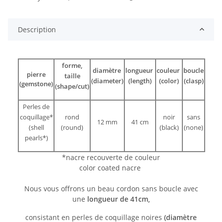
Description
forme,
diamètre
longueur
couleur
boucle
pierre
taille
(diameter)
(length)
(color)
(clasp)
(gemstone)
(shape/cut)
Perles de
coquillage*
rond
noir
sans
12 mm
41 cm
(shell
(round)
(black)
(none)
pearls*)
*nacre recouverte de couleur
color coated nacre
Nous vous offrons un beau cordon sans boucle avec
une
longueur de 41cm,
consistant en perles de coquillage noires
(diamètre