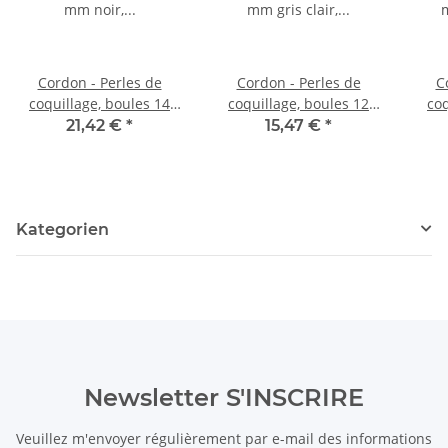
Cordon - Perles de
Cordon - Perles de
C
coquillage, boules 14
coquillage, boules 12
coq
mm noir, longueur 40,5
mm gris clair, longueur
mm a
21,42 €
*
15,47 €
*
cm /1072
41 cm /1198
Kategorien
Newsletter S'INSCRIRE
Veuillez m'envoyer régulièrement par e-mail des informations