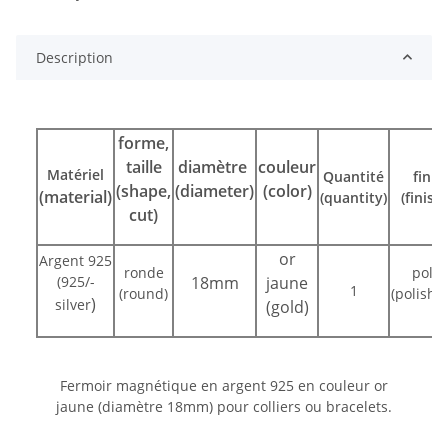
Description
forme,
taille
diamètre
couleur
Matériel
Quantité
fini
(shape,
(diameter)
(color)
(material)
(quantity)
(finish)
cut)
or
Argent 925
ronde
poli
(925/-
18mm
jaune
1
(round)
(polishe
)
silver
(gold)
Fermoir magnétique en argent 925 en couleur or
jaune (diamètre 18mm) pour colliers ou bracelets.