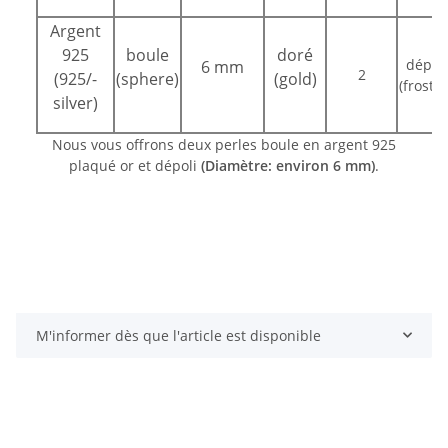
Argent
925
boule
doré
dépoli
6 mm
2
(925/-
(sphere)
(gold)
(froste
silver)
Nous vous offrons deux perles boule en argent 925
plaqué or et dépoli
(Diamètre: environ 6 mm)
.
M'informer dès que l'article est disponible